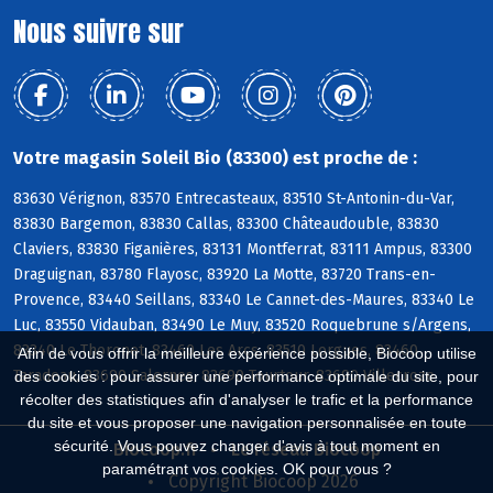
Nous suivre sur
Votre magasin Soleil Bio (83300) est proche de :
83630 Vérignon, 83570 Entrecasteaux, 83510 St-Antonin-du-Var,
83830 Bargemon, 83830 Callas, 83300 Châteaudouble, 83830
Claviers, 83830 Figanières, 83131 Montferrat, 83111 Ampus, 83300
Draguignan, 83780 Flayosc, 83920 La Motte, 83720 Trans-en-
Provence, 83440 Seillans, 83340 Le Cannet-des-Maures, 83340 Le
Luc, 83550 Vidauban, 83490 Le Muy, 83520 Roquebrune s/Argens,
83340 Le Thoronet, 83460 Les Arcs, 83510 Lorgues, 83460
Afin de vous offrir la meilleure expérience possible, Biocoop utilise
Taradeau, 83690 Salernes, 83690 Tourtour, 83690 Villecroze
des cookies : pour assurer une performance optimale du site, pour
récolter des statistiques afin d'analyser le trafic et la performance
du site et vous proposer une navigation personnalisée en toute
sécurité. Vous pouvez changer d'avis à tout moment en
Biocoop.fr
Le réseau Biocoop
paramétrant vos cookies. OK pour vous ?
Copyright Biocoop 2026