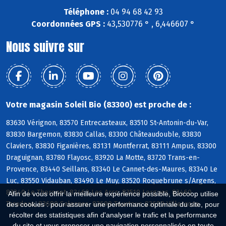
Téléphone :
04 94 68 42 93
Coordonnées GPS :
43,530776 ° , 6,446607 °
Nous suivre sur
Votre magasin Soleil Bio (83300) est proche de :
83630 Vérignon, 83570 Entrecasteaux, 83510 St-Antonin-du-Var,
83830 Bargemon, 83830 Callas, 83300 Châteaudouble, 83830
Claviers, 83830 Figanières, 83131 Montferrat, 83111 Ampus, 83300
Draguignan, 83780 Flayosc, 83920 La Motte, 83720 Trans-en-
Provence, 83440 Seillans, 83340 Le Cannet-des-Maures, 83340 Le
Luc, 83550 Vidauban, 83490 Le Muy, 83520 Roquebrune s/Argens,
83340 Le Thoronet, 83460 Les Arcs, 83510 Lorgues, 83460
Afin de vous offrir la meilleure expérience possible, Biocoop utilise
Taradeau, 83690 Salernes, 83690 Tourtour, 83690 Villecroze
des cookies : pour assurer une performance optimale du site, pour
récolter des statistiques afin d'analyser le trafic et la performance
du site et vous proposer une navigation personnalisée en toute