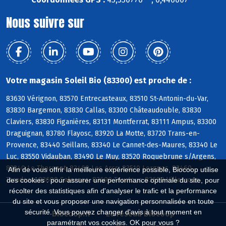
Nous suivre sur
Votre magasin Soleil Bio (83300) est proche de :
83630 Vérignon, 83570 Entrecasteaux, 83510 St-Antonin-du-Var,
83830 Bargemon, 83830 Callas, 83300 Châteaudouble, 83830
Claviers, 83830 Figanières, 83131 Montferrat, 83111 Ampus, 83300
Draguignan, 83780 Flayosc, 83920 La Motte, 83720 Trans-en-
Provence, 83440 Seillans, 83340 Le Cannet-des-Maures, 83340 Le
Luc, 83550 Vidauban, 83490 Le Muy, 83520 Roquebrune s/Argens,
83340 Le Thoronet, 83460 Les Arcs, 83510 Lorgues, 83460
Afin de vous offrir la meilleure expérience possible, Biocoop utilise
Taradeau, 83690 Salernes, 83690 Tourtour, 83690 Villecroze
des cookies : pour assurer une performance optimale du site, pour
récolter des statistiques afin d'analyser le trafic et la performance
du site et vous proposer une navigation personnalisée en toute
sécurité. Vous pouvez changer d'avis à tout moment en
Biocoop.fr
Le réseau Biocoop
paramétrant vos cookies. OK pour vous ?