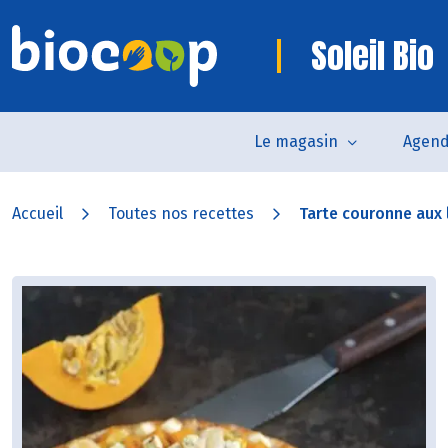
Soleil Bio
Le magasin
Agen
Accueil
Toutes nos recettes
Tarte couronne aux 