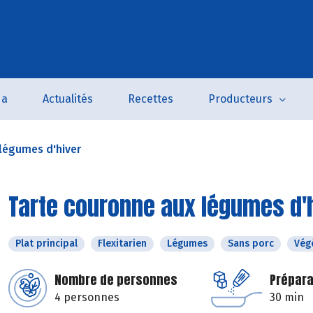
da
Actualités
Recettes
Producteurs
légumes d'hiver
Tarte couronne aux légumes d'
Plat principal
Flexitarien
Légumes
Sans porc
Vég
Nombre de personnes
Prépara
4 personnes
30 min