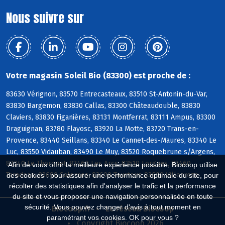
Nous suivre sur
Votre magasin Soleil Bio (83300) est proche de :
83630 Vérignon, 83570 Entrecasteaux, 83510 St-Antonin-du-Var,
83830 Bargemon, 83830 Callas, 83300 Châteaudouble, 83830
Claviers, 83830 Figanières, 83131 Montferrat, 83111 Ampus, 83300
Draguignan, 83780 Flayosc, 83920 La Motte, 83720 Trans-en-
Provence, 83440 Seillans, 83340 Le Cannet-des-Maures, 83340 Le
Luc, 83550 Vidauban, 83490 Le Muy, 83520 Roquebrune s/Argens,
83340 Le Thoronet, 83460 Les Arcs, 83510 Lorgues, 83460
Afin de vous offrir la meilleure expérience possible, Biocoop utilise
Taradeau, 83690 Salernes, 83690 Tourtour, 83690 Villecroze
des cookies : pour assurer une performance optimale du site, pour
récolter des statistiques afin d'analyser le trafic et la performance
du site et vous proposer une navigation personnalisée en toute
sécurité. Vous pouvez changer d'avis à tout moment en
Biocoop.fr
Le réseau Biocoop
paramétrant vos cookies. OK pour vous ?
Copyright Biocoop 2026