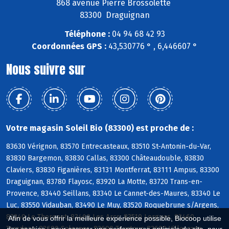
868 avenue Pierre Brossolette
83300 Draguignan
Téléphone :
04 94 68 42 93
Coordonnées GPS :
43,530776 ° , 6,446607 °
Nous suivre sur
Votre magasin Soleil Bio (83300) est proche de :
83630 Vérignon, 83570 Entrecasteaux, 83510 St-Antonin-du-Var,
83830 Bargemon, 83830 Callas, 83300 Châteaudouble, 83830
Claviers, 83830 Figanières, 83131 Montferrat, 83111 Ampus, 83300
Draguignan, 83780 Flayosc, 83920 La Motte, 83720 Trans-en-
Provence, 83440 Seillans, 83340 Le Cannet-des-Maures, 83340 Le
Luc, 83550 Vidauban, 83490 Le Muy, 83520 Roquebrune s/Argens,
83340 Le Thoronet, 83460 Les Arcs, 83510 Lorgues, 83460
Afin de vous offrir la meilleure expérience possible, Biocoop utilise
Taradeau, 83690 Salernes, 83690 Tourtour, 83690 Villecroze