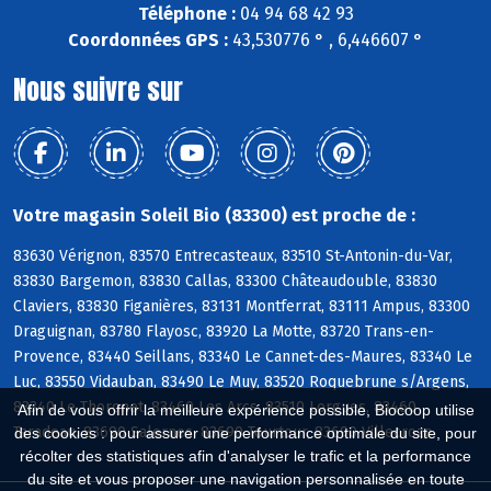
Téléphone :
04 94 68 42 93
Coordonnées GPS :
43,530776 ° , 6,446607 °
Nous suivre sur
Votre magasin Soleil Bio (83300) est proche de :
83630 Vérignon, 83570 Entrecasteaux, 83510 St-Antonin-du-Var,
83830 Bargemon, 83830 Callas, 83300 Châteaudouble, 83830
Claviers, 83830 Figanières, 83131 Montferrat, 83111 Ampus, 83300
Draguignan, 83780 Flayosc, 83920 La Motte, 83720 Trans-en-
Provence, 83440 Seillans, 83340 Le Cannet-des-Maures, 83340 Le
Luc, 83550 Vidauban, 83490 Le Muy, 83520 Roquebrune s/Argens,
83340 Le Thoronet, 83460 Les Arcs, 83510 Lorgues, 83460
Afin de vous offrir la meilleure expérience possible, Biocoop utilise
Taradeau, 83690 Salernes, 83690 Tourtour, 83690 Villecroze
des cookies : pour assurer une performance optimale du site, pour
récolter des statistiques afin d'analyser le trafic et la performance
du site et vous proposer une navigation personnalisée en toute