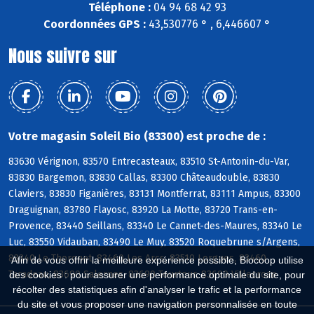
Téléphone :
04 94 68 42 93
Coordonnées GPS :
43,530776 ° , 6,446607 °
Nous suivre sur
Votre magasin Soleil Bio (83300) est proche de :
83630 Vérignon, 83570 Entrecasteaux, 83510 St-Antonin-du-Var,
83830 Bargemon, 83830 Callas, 83300 Châteaudouble, 83830
Claviers, 83830 Figanières, 83131 Montferrat, 83111 Ampus, 83300
Draguignan, 83780 Flayosc, 83920 La Motte, 83720 Trans-en-
Provence, 83440 Seillans, 83340 Le Cannet-des-Maures, 83340 Le
Luc, 83550 Vidauban, 83490 Le Muy, 83520 Roquebrune s/Argens,
83340 Le Thoronet, 83460 Les Arcs, 83510 Lorgues, 83460
Afin de vous offrir la meilleure expérience possible, Biocoop utilise
Taradeau, 83690 Salernes, 83690 Tourtour, 83690 Villecroze
des cookies : pour assurer une performance optimale du site, pour
récolter des statistiques afin d'analyser le trafic et la performance
du site et vous proposer une navigation personnalisée en toute