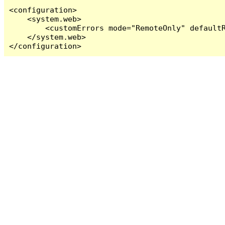
<configuration>

    <system.web>

        <customErrors mode="RemoteOnly" defaultR
    </system.web>

</configuration>