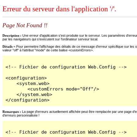
Erreur du serveur dans l'application '/'.
Page Not Found !!
Description :
Une erreur d'application s'est produite sur le serveur. Les paramètres d'erreur
par les navigateurs qui s'exécutent sur l'ordinateur serveur local.
Détails =
Pour permettre l'affichage des détails de ce message d'erreur spécifique sur les o
valeur "off" à l'attribut "mode" de cette balise <customErrors>.
<!-- Fichier de configuration Web.Config -->

<configuration>

    <system.web>

        <customErrors mode="Off"/>

    </system.web>

</configuration>
Remarques :
La page d'erreurs actuellement affichée peut être remplacée par une page d'erre
d'erreurs personnalisée !
<!-- Fichier de configuration Web.Config -->
