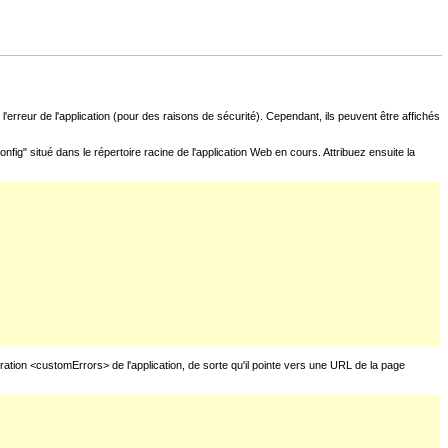
l'erreur de l'application (pour des raisons de sécurité). Cependant, ils peuvent être affichés
fig" situé dans le répertoire racine de l'application Web en cours. Attribuez ensuite la
uration <customErrors> de l'application, de sorte qu'il pointe vers une URL de la page