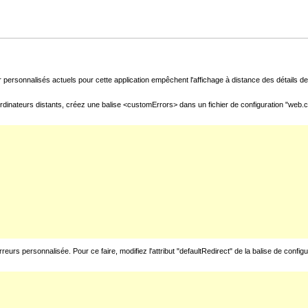
 personnalisés actuels pour cette application empêchent l'affichage à distance des détails de 
rdinateurs distants, créez une balise <customErrors> dans un fichier de configuration "web.con
urs personnalisée. Pour ce faire, modifiez l'attribut "defaultRedirect" de la balise de config