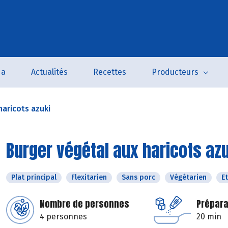
da
Actualités
Recettes
Producteurs
haricots azuki
Burger végétal aux haricots az
Plat principal
Flexitarien
Sans porc
Végétarien
E
Nombre de personnes
Prépara
4 personnes
20 min