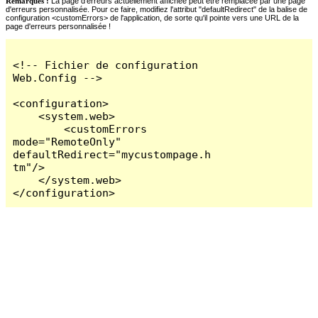
Remarques :
La page d'erreurs actuellement affichée peut être remplacée par une page
d'erreurs personnalisée. Pour ce faire, modifiez l'attribut "defaultRedirect" de la balise de
configuration <customErrors> de l'application, de sorte qu'il pointe vers une URL de la
page d'erreurs personnalisée !
<!-- Fichier de configuration 
Web.Config -->

<configuration>

    <system.web>

        <customErrors 
mode="RemoteOnly" 
defaultRedirect="mycustompage.h
tm"/>

    </system.web>

</configuration>