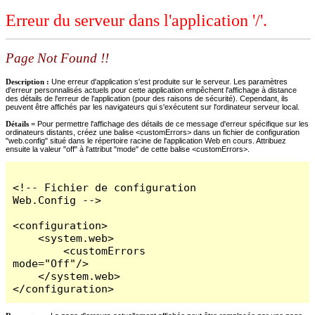
Erreur du serveur dans l'application '/'.
Page Not Found !!
Description :
Une erreur d'application s'est produite sur le serveur. Les paramètres
d'erreur personnalisés actuels pour cette application empêchent l'affichage à distance
des détails de l'erreur de l'application (pour des raisons de sécurité). Cependant, ils
peuvent être affichés par les navigateurs qui s'exécutent sur l'ordinateur serveur local.
Détails =
Pour permettre l'affichage des détails de ce message d'erreur spécifique sur les
ordinateurs distants, créez une balise <customErrors> dans un fichier de configuration
"web.config" situé dans le répertoire racine de l'application Web en cours. Attribuez
ensuite la valeur "off" à l'attribut "mode" de cette balise <customErrors>.
<!-- Fichier de configuration 
Web.Config -->

<configuration>

    <system.web>

        <customErrors 
mode="Off"/>

    </system.web>

</configuration>