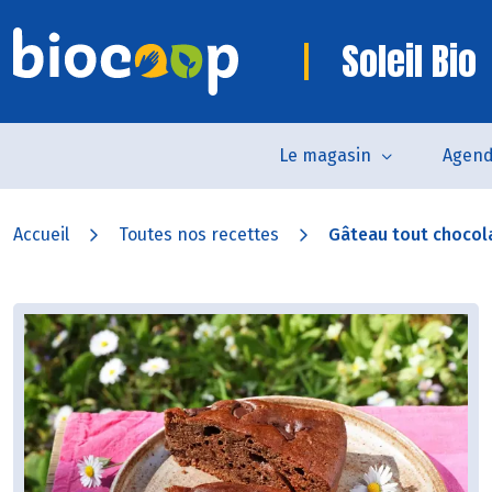
Soleil Bio
Le magasin
Agen
Accueil
Toutes nos recettes
Gâteau tout chocola