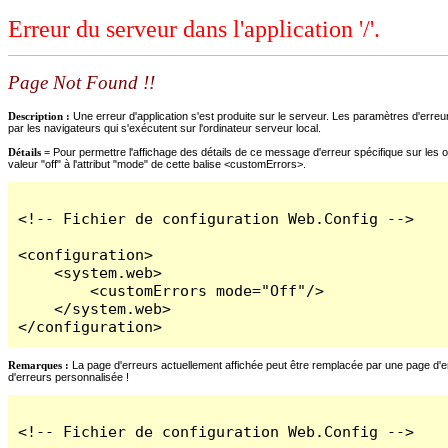
Erreur du serveur dans l'application '/'.
Page Not Found !!
Description :
Une erreur d'application s'est produite sur le serveur. Les paramètres d'erreur
par les navigateurs qui s'exécutent sur l'ordinateur serveur local.
Détails =
Pour permettre l'affichage des détails de ce message d'erreur spécifique sur les o
valeur "off" à l'attribut "mode" de cette balise <customErrors>.
<!-- Fichier de configuration Web.Config -->

<configuration>

    <system.web>

        <customErrors mode="Off"/>

    </system.web>

</configuration>
Remarques :
La page d'erreurs actuellement affichée peut être remplacée par une page d'erre
d'erreurs personnalisée !
<!-- Fichier de configuration Web.Config -->
