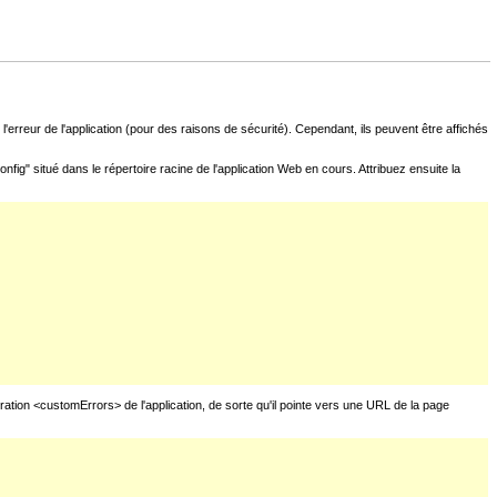
l'erreur de l'application (pour des raisons de sécurité). Cependant, ils peuvent être affichés
fig" situé dans le répertoire racine de l'application Web en cours. Attribuez ensuite la
uration <customErrors> de l'application, de sorte qu'il pointe vers une URL de la page