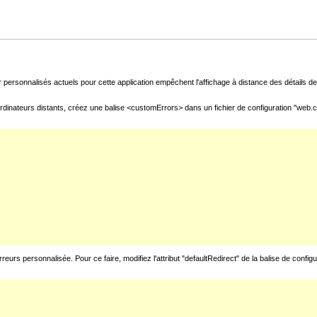
 personnalisés actuels pour cette application empêchent l'affichage à distance des détails de 
rdinateurs distants, créez une balise <customErrors> dans un fichier de configuration "web.con
urs personnalisée. Pour ce faire, modifiez l'attribut "defaultRedirect" de la balise de config