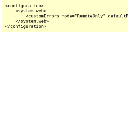
<configuration>

    <system.web>

        <customErrors mode="RemoteOnly" defaultR
    </system.web>

</configuration>