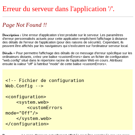
Erreur du serveur dans l'application '/'.
Page Not Found !!
Description :
Une erreur d'application s'est produite sur le serveur. Les paramètres
d'erreur personnalisés actuels pour cette application empêchent l'affichage à distance
des détails de l'erreur de l'application (pour des raisons de sécurité). Cependant, ils
peuvent être affichés par les navigateurs qui s'exécutent sur l'ordinateur serveur local.
Détails =
Pour permettre l'affichage des détails de ce message d'erreur spécifique sur les
ordinateurs distants, créez une balise <customErrors> dans un fichier de configuration
"web.config" situé dans le répertoire racine de l'application Web en cours. Attribuez
ensuite la valeur "off" à l'attribut "mode" de cette balise <customErrors>.
<!-- Fichier de configuration 
Web.Config -->

<configuration>

    <system.web>

        <customErrors 
mode="Off"/>

    </system.web>

</configuration>