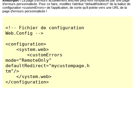
Remarques :
La page d'erreurs actuellement affichée peut être remplacée par une page
d'erreurs personnalisée. Pour ce faire, modifiez l'attribut "defaultRedirect" de la balise de
configuration <customErrors> de l'application, de sorte qu'il pointe vers une URL de la
page d'erreurs personnalisée !
<!-- Fichier de configuration 
Web.Config -->

<configuration>

    <system.web>

        <customErrors 
mode="RemoteOnly" 
defaultRedirect="mycustompage.h
tm"/>

    </system.web>

</configuration>