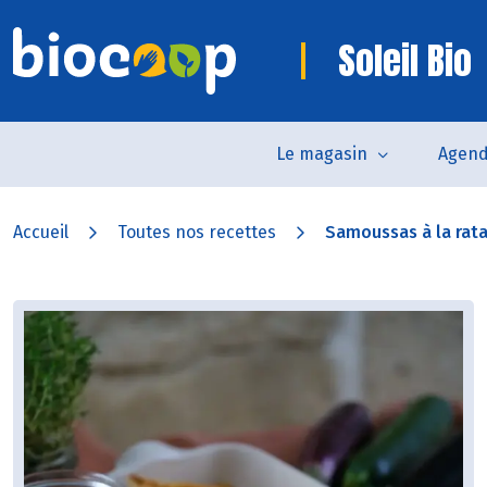
Soleil Bio
Le magasin
Agen
Accueil
Toutes nos recettes
Samoussas à la ratat