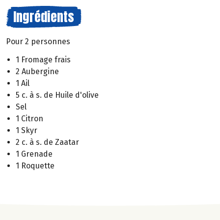
Ingrédients
Pour 2 personnes
1 Fromage frais
2 Aubergine
1 Ail
5 c. à s. de Huile d'olive
Sel
1 Citron
1 Skyr
2 c. à s. de Zaatar
1 Grenade
1 Roquette