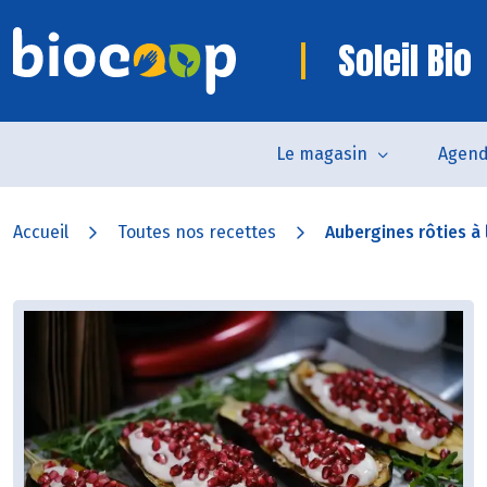
Soleil Bio
Le magasin
Agen
Accueil
Toutes nos recettes
Aubergines rôties à 