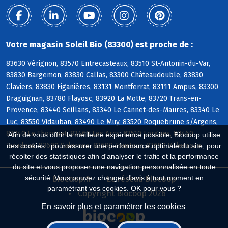
Votre magasin Soleil Bio (83300) est proche de :
83630 Vérignon, 83570 Entrecasteaux, 83510 St-Antonin-du-Var,
83830 Bargemon, 83830 Callas, 83300 Châteaudouble, 83830
Claviers, 83830 Figanières, 83131 Montferrat, 83111 Ampus, 83300
Draguignan, 83780 Flayosc, 83920 La Motte, 83720 Trans-en-
Provence, 83440 Seillans, 83340 Le Cannet-des-Maures, 83340 Le
Luc, 83550 Vidauban, 83490 Le Muy, 83520 Roquebrune s/Argens,
83340 Le Thoronet, 83460 Les Arcs, 83510 Lorgues, 83460
Afin de vous offrir la meilleure expérience possible, Biocoop utilise
Taradeau, 83690 Salernes, 83690 Tourtour, 83690 Villecroze
des cookies : pour assurer une performance optimale du site, pour
récolter des statistiques afin d'analyser le trafic et la performance
du site et vous proposer une navigation personnalisée en toute
sécurité. Vous pouvez changer d'avis à tout moment en
Biocoop.fr
Le réseau Biocoop
paramétrant vos cookies. OK pour vous ?
Copyright Biocoop 2026
En savoir plus et paramétrer les cookies