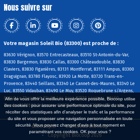
Nous suivre sur
Votre magasin Soleil Bio (83300) est proche de :
83630 Vérignon, 83570 Entrecasteaux, 83510 St-Antonin-du-Var,
83830 Bargemon, 83830 Callas, 83300 Châteaudouble, 83830
Claviers, 83830 Figanières, 83131 Montferrat, 83111 Ampus, 83300
Draguignan, 83780 Flayosc, 83920 La Motte, 83720 Trans-en-
Provence, 83440 Seillans, 83340 Le Cannet-des-Maures, 83340 Le
Luc, 83550 Vidauban, 83490 Le Muy, 83520 Roquebrune s/Argens,
83340 Le Thoronet, 83460 Les Arcs, 83510 Lorgues, 83460
Afin de vous offrir la meilleure expérience possible, Biocoop utilise
Taradeau, 83690 Salernes, 83690 Tourtour, 83690 Villecroze
des cookies : pour assurer une performance optimale du site, pour
récolter des statistiques afin d'analyser le trafic et la performance
du site et vous proposer une navigation personnalisée en toute
sécurité. Vous pouvez changer d'avis à tout moment en
Biocoop.fr
Le réseau Biocoop
paramétrant vos cookies. OK pour vous ?
Copyright Biocoop 2026