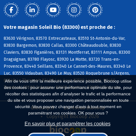
Votre magasin Soleil Bio (83300) est proche de :
83630 Vérignon, 83570 Entrecasteaux, 83510 St-Antonin-du-Var,
83830 Bargemon, 83830 Callas, 83300 Châteaudouble, 83830
Claviers, 83830 Figanières, 83131 Montferrat, 83111 Ampus, 83300
Draguignan, 83780 Flayosc, 83920 La Motte, 83720 Trans-en-
Provence, 83440 Seillans, 83340 Le Cannet-des-Maures, 83340 Le
Luc, 83550 Vidauban, 83490 Le Muy, 83520 Roquebrune s/Argens,
83340 Le Thoronet, 83460 Les Arcs, 83510 Lorgues, 83460
Afin de vous offrir la meilleure expérience possible, Biocoop utilise
Taradeau, 83690 Salernes, 83690 Tourtour, 83690 Villecroze
des cookies : pour assurer une performance optimale du site, pour
récolter des statistiques afin d'analyser le trafic et la performance
du site et vous proposer une navigation personnalisée en toute
sécurité. Vous pouvez changer d'avis à tout moment en
Biocoop.fr
Le réseau Biocoop
paramétrant vos cookies. OK pour vous ?
Copyright Biocoop 2026
En savoir plus et paramétrer les cookies