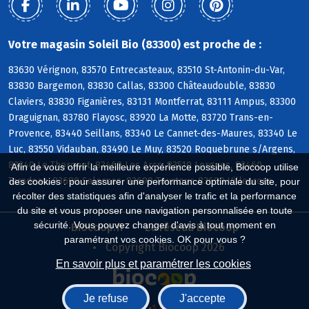
Votre magasin Soleil Bio (83300) est proche de :
83630 Vérignon, 83570 Entrecasteaux, 83510 St-Antonin-du-Var,
83830 Bargemon, 83830 Callas, 83300 Châteaudouble, 83830
Claviers, 83830 Figanières, 83131 Montferrat, 83111 Ampus, 83300
Draguignan, 83780 Flayosc, 83920 La Motte, 83720 Trans-en-
Provence, 83440 Seillans, 83340 Le Cannet-des-Maures, 83340 Le
Luc, 83550 Vidauban, 83490 Le Muy, 83520 Roquebrune s/Argens,
83340 Le Thoronet, 83460 Les Arcs, 83510 Lorgues, 83460
Afin de vous offrir la meilleure expérience possible, Biocoop utilise
Taradeau, 83690 Salernes, 83690 Tourtour, 83690 Villecroze
des cookies : pour assurer une performance optimale du site, pour
récolter des statistiques afin d'analyser le trafic et la performance
du site et vous proposer une navigation personnalisée en toute
sécurité. Vous pouvez changer d'avis à tout moment en
Biocoop.fr
Le réseau Biocoop
paramétrant vos cookies. OK pour vous ?
Copyright Biocoop 2026
En savoir plus et paramétrer les cookies
Je refuse
J'accepte