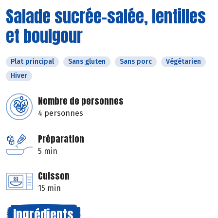
Salade sucrée-salée, lentilles
et boulgour
Plat principal
Sans gluten
Sans porc
Végétarien
Hiver
Nombre de personnes
4 personnes
Préparation
5 min
Cuisson
15 min
Ingrédients