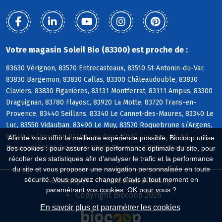
Votre magasin Soleil Bio (83300) est proche de :
83630 Vérignon, 83570 Entrecasteaux, 83510 St-Antonin-du-Var,
83830 Bargemon, 83830 Callas, 83300 Châteaudouble, 83830
Claviers, 83830 Figanières, 83131 Montferrat, 83111 Ampus, 83300
Draguignan, 83780 Flayosc, 83920 La Motte, 83720 Trans-en-
Provence, 83440 Seillans, 83340 Le Cannet-des-Maures, 83340 Le
Luc, 83550 Vidauban, 83490 Le Muy, 83520 Roquebrune s/Argens,
83340 Le Thoronet, 83460 Les Arcs, 83510 Lorgues, 83460
Afin de vous offrir la meilleure expérience possible, Biocoop utilise
Taradeau, 83690 Salernes, 83690 Tourtour, 83690 Villecroze
des cookies : pour assurer une performance optimale du site, pour
récolter des statistiques afin d'analyser le trafic et la performance
du site et vous proposer une navigation personnalisée en toute
sécurité. Vous pouvez changer d'avis à tout moment en
Biocoop.fr
Le réseau Biocoop
paramétrant vos cookies. OK pour vous ?
Copyright Biocoop 2026
En savoir plus et paramétrer les cookies